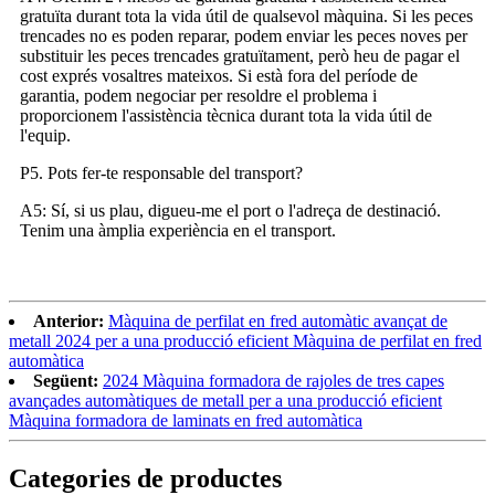
gratuïta durant tota la vida útil de qualsevol màquina. Si les peces
trencades no es poden reparar, podem enviar les peces noves per
substituir les peces trencades gratuïtament, però heu de pagar el
cost exprés vosaltres mateixos. Si està fora del període de
garantia, podem negociar per resoldre el problema i
proporcionem l'assistència tècnica durant tota la vida útil de
l'equip.
P5. Pots fer-te responsable del transport?
A5: Sí, si us plau, digueu-me el port o l'adreça de destinació.
Tenim una àmplia experiència en el transport.
Anterior:
Màquina de perfilat en fred automàtic avançat de
metall 2024 per a una producció eficient Màquina de perfilat en fred
automàtica
Següent:
2024 Màquina formadora de rajoles de tres capes
avançades automàtiques de metall per a una producció eficient
Màquina formadora de laminats en fred automàtica
Categories de productes