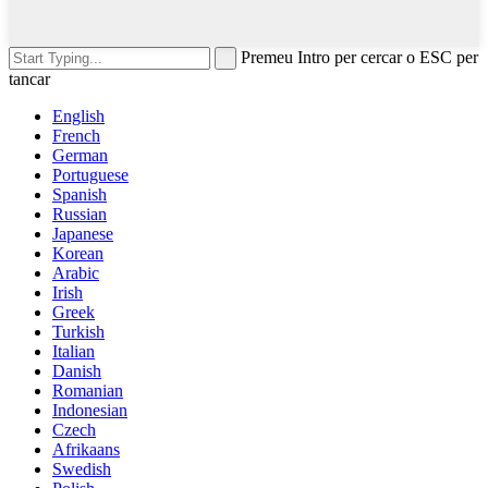
Premeu Intro per cercar o ESC per
tancar
English
French
German
Portuguese
Spanish
Russian
Japanese
Korean
Arabic
Irish
Greek
Turkish
Italian
Danish
Romanian
Indonesian
Czech
Afrikaans
Swedish