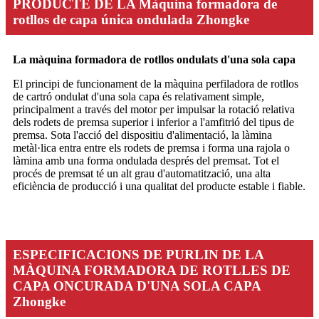
PRODUCTE DE LA Màquina formadora de
rotllos de capa única ondulada Zhongke
La màquina formadora de rotllos ondulats d'una sola capa
El principi de funcionament de la màquina perfiladora de rotllos
de cartró ondulat d'una sola capa és relativament simple,
principalment a través del motor per impulsar la rotació relativa
dels rodets de premsa superior i inferior a l'amfitrió del tipus de
premsa. Sota l'acció del dispositiu d'alimentació, la làmina
metàl·lica entra entre els rodets de premsa i forma una rajola o
làmina amb una forma ondulada després del premsat. Tot el
procés de premsat té un alt grau d'automatització, una alta
eficiència de producció i una qualitat del producte estable i fiable.
ESPECIFICACIONS DE PURLIN DE LA
MÀQUINA FORMADORA DE ROTLLES DE
CAPA ONCURADA D'UNA SOLA CAPA
Zhongke