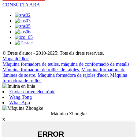
CONSULTA ARA
© Drets d'autor - 2010-2025: Tots els drets reservats.
Mapa del lloc
Màquina formadora de teules
,
màquina de conformació de metalls
,
Màquina formadora de rotlles de rajoles
,
Màquina formadora de
làmines de sostre
,
Màquina formadora de rajoles d'acer
,
Màquina
formadora de rotllos
,
Enviar correu electrònic
Wang Tong
WhatsApp
Màquina Zhongke
x