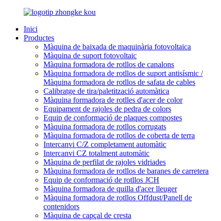
Inici
Productes
Màquina de baixada de maquinària fotovoltaica
Màquina de suport fotovoltaic
Màquina formadora de rotllos de canalons
Màquina formadora de rotllos de suport antisísmic /
Màquina formadora de rotllos de safata de cables
Calibratge de tira/paletització automàtica
Màquina formadora de rotlles d'acer de color
Equipament de rajoles de pedra de colors
Equip de conformació de plaques compostes
Màquina formadora de rotllos corrugats
Màquina formadora de rotllos de coberta de terra
Intercanvi C/Z completament automàtic
Intercanvi CZ totalment automàtic
Màquina de perfilat de rajoles vidriades
Màquina formadora de rotllos de baranes de carretera
Equip de conformació de rotllos JCH
Màquina formadora de quilla d'acer lleuger
Màquina formadora de rotllos Offdust/Panell de
contenidors
Màquina de capçal de cresta