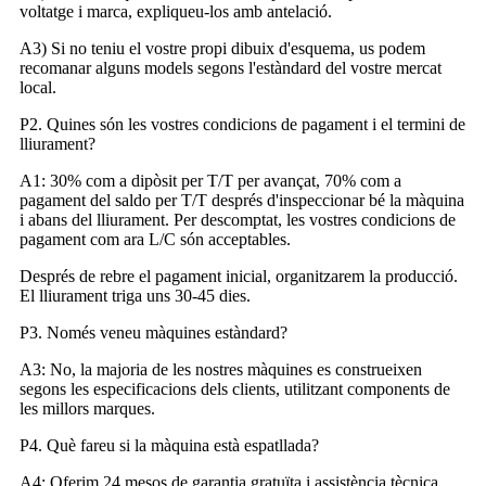
voltatge i marca, expliqueu-los amb antelació.
A3) Si no teniu el vostre propi dibuix d'esquema, us podem
recomanar alguns models segons l'estàndard del vostre mercat
local.
P2. Quines són les vostres condicions de pagament i el termini de
lliurament?
A1: 30% com a dipòsit per T/T per avançat, 70% com a
pagament del saldo per T/T després d'inspeccionar bé la màquina
i abans del lliurament. Per descomptat, les vostres condicions de
pagament com ara L/C són acceptables.
Després de rebre el pagament inicial, organitzarem la producció.
El lliurament triga uns 30-45 dies.
P3. Només veneu màquines estàndard?
A3: No, la majoria de les nostres màquines es construeixen
segons les especificacions dels clients, utilitzant components de
les millors marques.
P4. Què fareu si la màquina està espatllada?
A4: Oferim 24 mesos de garantia gratuïta i assistència tècnica