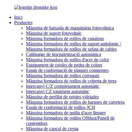
Inici
Productes
Màquina de baixada de maquinària fotovoltaica
Màquina de suport fotovoltaic
Màquina formadora de rotllos de canalons
Màquina formadora de rotllos de suport antisísmic /
Màquina formadora de rotllos de safata de cables
Calibratge de tira/paletització automàtica
Màquina formadora de rotlles d'acer de color
Equipament de rajoles de pedra de colors
Equip de conformació de plaques compostes
Màquina formadora de rotllos corrugats
Màquina formadora de rotllos de coberta de terra
Intercanvi C/Z completament automàtic
Intercanvi CZ totalment automàtic
Màquina de perfilat de rajoles vidriades
Màquina formadora de rotllos de baranes de carretera
Equip de conformació de rotllos JCH
Màquina formadora de quilla d'acer lleuger
Màquina formadora de rotllos Offdust/Panell de
contenidors
Màquina de capçal de cresta