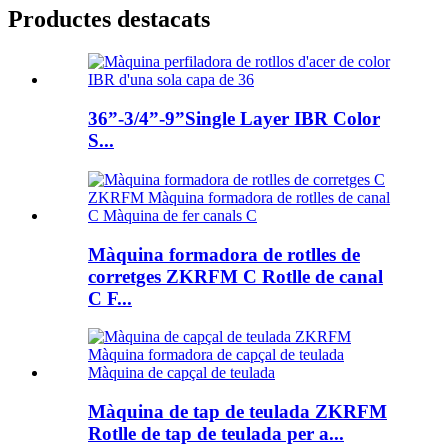
Productes destacats
36”-3/4”-9”Single Layer IBR Color
S...
Màquina formadora de rotlles de
corretges ZKRFM C Rotlle de canal
C F...
Màquina de tap de teulada ZKRFM
Rotlle de tap de teulada per a...