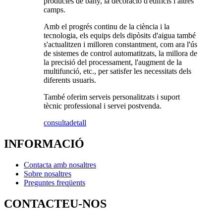
productes de bany, la decoració d'edificis i altres
camps.
Amb el progrés continu de la ciència i la
tecnologia, els equips dels dipòsits d'aigua també
s'actualitzen i milloren constantment, com ara l'ús
de sistemes de control automatitzats, la millora de
la precisió del processament, l'augment de la
multifunció, etc., per satisfer les necessitats dels
diferents usuaris.
També oferim serveis personalitzats i suport
tècnic professional i servei postvenda.
consulta
detall
INFORMACIÓ
Contacta amb nosaltres
Sobre nosaltres
Preguntes freqüents
CONTACTEU-NOS