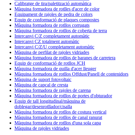
Calibratge de tira/paletització automàtica
Màquina formadora de rotlles d'acer de color
Equipament de rajoles de pedra de colors
Equip de conformació de plaques compostes
Màquina formadora de rotllos corrugats
Màquina formadora de rotllos de coberta de terra
Intercanvi C/Z completament automàtic
Intercanvi CZ totalment automàtic
Intercanvi C/Z/U completament automàtic
Màquina de perfilat de rajoles vidriades
Màquina formadora de rotllos de baranes de carretera
Equip de conformació de rotllos JCH
Màquina formadora de quilla d'acer lleuger
Màquina formadora de rotllos Offdust/Panell de contenidors
Màquina de suport fotovoltaic
Màquina de capçal de cresta
Màquina formadora de rajoles de carena
Màquina formadora de rotllos de portes d'obturador
Equip de tall longitudinal/màquina de
doblegar/desenrotllador/cisalla
Màquina formadora de rotllos de costura vertical
Màquina formadora de rotllos de canal ranurat
Màquina formadora de rotllos d'una sola capa
Màquina de rajoles vidriades