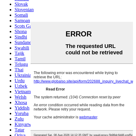
Slovak
Slovenian
Somali
Samoan
Scots Gaelic
Shona
Sindhi
Sundanese
Swahili
Tajik
Tamil
Telugu
Thai
Ukrainian
Urdu
Uzbek
Vietnamese
Welsh
Xhosa
Yiddish
Yoruba
Zulu
Kinyarwanda
Tatar
Oriya