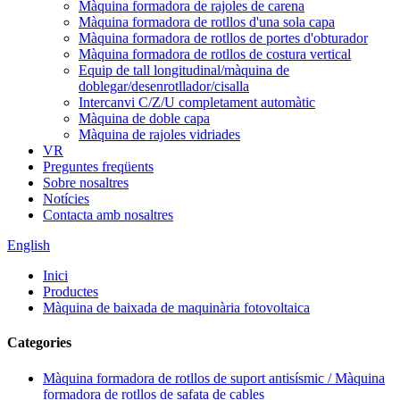
Màquina formadora de rajoles de carena
Màquina formadora de rotllos d'una sola capa
Màquina formadora de rotllos de portes d'obturador
Màquina formadora de rotllos de costura vertical
Equip de tall longitudinal/màquina de
doblegar/desenrotllador/cisalla
Intercanvi C/Z/U completament automàtic
Màquina de doble capa
Màquina de rajoles vidriades
VR
Preguntes freqüents
Sobre nosaltres
Notícies
Contacta amb nosaltres
English
Inici
Productes
Màquina de baixada de maquinària fotovoltaica
Categories
Màquina formadora de rotllos de suport antisísmic / Màquina
formadora de rotllos de safata de cables