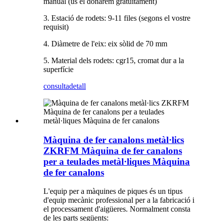
manual (us el donarem gratuïtament)
3. Estació de rodets: 9-11 files (segons el vostre
requisit)
4. Diàmetre de l'eix: eix sòlid de 70 mm
5. Material dels rodets: cgr15, cromat dur a la
superfície
consulta
detall
Màquina de fer canalons metàl·lics
ZKRFM Màquina de fer canalons
per a teulades metàl·liques Màquina
de fer canalons
L'equip per a màquines de piques és un tipus
d'equip mecànic professional per a la fabricació i
el processament d'aigüeres. Normalment consta
de les parts següents: