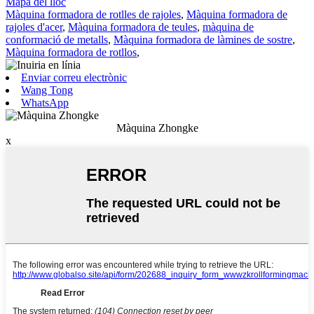
Mapa del lloc
Màquina formadora de rotlles de rajoles
,
Màquina formadora de
rajoles d'acer
,
Màquina formadora de teules
,
màquina de
conformació de metalls
,
Màquina formadora de làmines de sostre
,
Màquina formadora de rotllos
,
Enviar correu electrònic
Wang Tong
WhatsApp
Màquina Zhongke
x