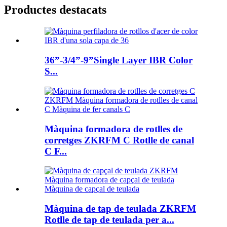
Productes destacats
36”-3/4”-9”Single Layer IBR Color
S...
Màquina formadora de rotlles de
corretges ZKRFM C Rotlle de canal
C F...
Màquina de tap de teulada ZKRFM
Rotlle de tap de teulada per a...