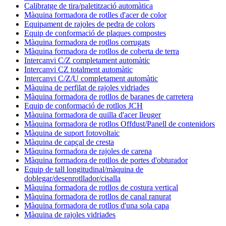
Calibratge de tira/paletització automàtica
Màquina formadora de rotlles d'acer de color
Equipament de rajoles de pedra de colors
Equip de conformació de plaques compostes
Màquina formadora de rotllos corrugats
Màquina formadora de rotllos de coberta de terra
Intercanvi C/Z completament automàtic
Intercanvi CZ totalment automàtic
Intercanvi C/Z/U completament automàtic
Màquina de perfilat de rajoles vidriades
Màquina formadora de rotllos de baranes de carretera
Equip de conformació de rotllos JCH
Màquina formadora de quilla d'acer lleuger
Màquina formadora de rotllos Offdust/Panell de contenidors
Màquina de suport fotovoltaic
Màquina de capçal de cresta
Màquina formadora de rajoles de carena
Màquina formadora de rotllos de portes d'obturador
Equip de tall longitudinal/màquina de
doblegar/desenrotllador/cisalla
Màquina formadora de rotllos de costura vertical
Màquina formadora de rotllos de canal ranurat
Màquina formadora de rotllos d'una sola capa
Màquina de rajoles vidriades