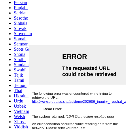
Persian
Punjabi
Serbian
Sesotho
Sinhala
Slovak
Slovenian
Somali
Samoan
Scots Gaelic
Shona
Sindhi
Sundanese
Swahili
Tajik
Tamil
Telugu
Thai
Ukrainian
Urdu
Uzbek
Vietnamese
Welsh
Xhosa
Yiddish