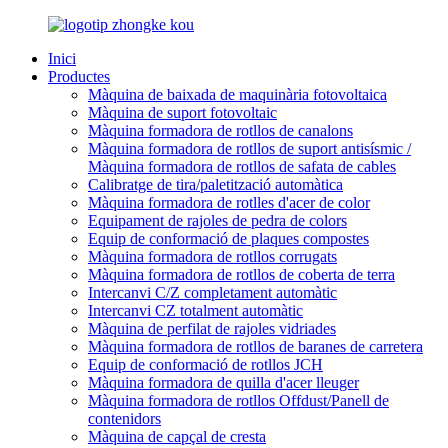
Inici
Productes
Màquina de baixada de maquinària fotovoltaica
Màquina de suport fotovoltaic
Màquina formadora de rotllos de canalons
Màquina formadora de rotllos de suport antisísmic /
Màquina formadora de rotllos de safata de cables
Calibratge de tira/paletització automàtica
Màquina formadora de rotlles d'acer de color
Equipament de rajoles de pedra de colors
Equip de conformació de plaques compostes
Màquina formadora de rotllos corrugats
Màquina formadora de rotllos de coberta de terra
Intercanvi C/Z completament automàtic
Intercanvi CZ totalment automàtic
Màquina de perfilat de rajoles vidriades
Màquina formadora de rotllos de baranes de carretera
Equip de conformació de rotllos JCH
Màquina formadora de quilla d'acer lleuger
Màquina formadora de rotllos Offdust/Panell de
contenidors
Màquina de capçal de cresta