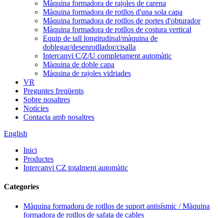
Màquina formadora de rajoles de carena
Màquina formadora de rotllos d'una sola capa
Màquina formadora de rotllos de portes d'obturador
Màquina formadora de rotllos de costura vertical
Equip de tall longitudinal/màquina de
doblegar/desenrotllador/cisalla
Intercanvi C/Z/U completament automàtic
Màquina de doble capa
Màquina de rajoles vidriades
VR
Preguntes freqüents
Sobre nosaltres
Notícies
Contacta amb nosaltres
English
Inici
Productes
Intercanvi CZ totalment automàtic
Categories
Màquina formadora de rotllos de suport antisísmic / Màquina
formadora de rotllos de safata de cables