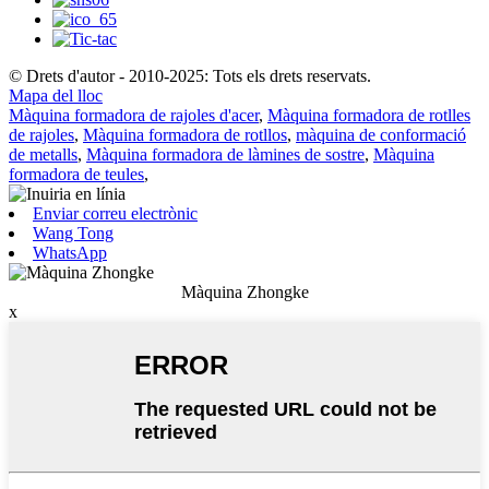
© Drets d'autor - 2010-2025: Tots els drets reservats.
Mapa del lloc
Màquina formadora de rajoles d'acer
,
Màquina formadora de rotlles
de rajoles
,
Màquina formadora de rotllos
,
màquina de conformació
de metalls
,
Màquina formadora de làmines de sostre
,
Màquina
formadora de teules
,
Enviar correu electrònic
Wang Tong
WhatsApp
Màquina Zhongke
x