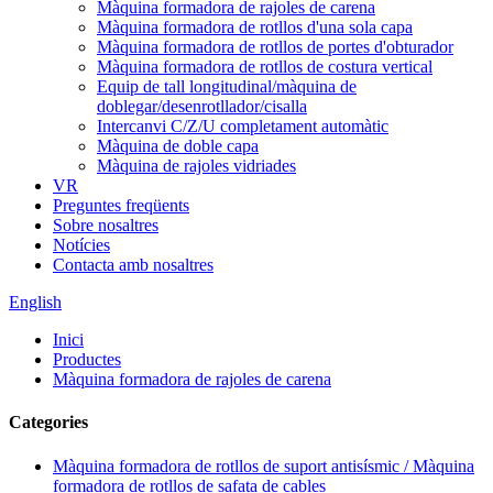
Màquina formadora de rajoles de carena
Màquina formadora de rotllos d'una sola capa
Màquina formadora de rotllos de portes d'obturador
Màquina formadora de rotllos de costura vertical
Equip de tall longitudinal/màquina de
doblegar/desenrotllador/cisalla
Intercanvi C/Z/U completament automàtic
Màquina de doble capa
Màquina de rajoles vidriades
VR
Preguntes freqüents
Sobre nosaltres
Notícies
Contacta amb nosaltres
English
Inici
Productes
Màquina formadora de rajoles de carena
Categories
Màquina formadora de rotllos de suport antisísmic / Màquina
formadora de rotllos de safata de cables