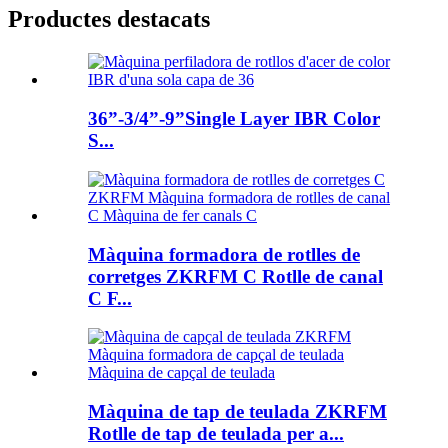
Productes destacats
36”-3/4”-9”Single Layer IBR Color
S...
Màquina formadora de rotlles de
corretges ZKRFM C Rotlle de canal
C F...
Màquina de tap de teulada ZKRFM
Rotlle de tap de teulada per a...