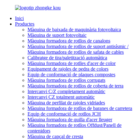
Inici
Productes
Màquina de baixada de maquinària fotovoltaica
Màquina de suport fotovoltaic
Màquina formadora de rotllos de canalons
Màquina formadora de rotllos de suport antisísmic /
Màquina formadora de rotllos de safata de cables
Calibratge de tira/paletització automàtica
Màquina formadora de rotlles d'acer de color
Equipament de rajoles de pedra de colors
Equip de conformació de plaques compostes
Màquina formadora de rotllos corrugats
Màquina formadora de rotllos de coberta de terra
Intercanvi C/Z completament automàtic
Intercanvi CZ totalment automàtic
Màquina de perfilat de rajoles vidriades
Màquina formadora de rotllos de baranes de carretera
Equip de conformació de rotllos JCH
Màquina formadora de quilla d'acer lleuger
Màquina formadora de rotllos Offdust/Panell de
contenidors
Màquina de capçal de cresta