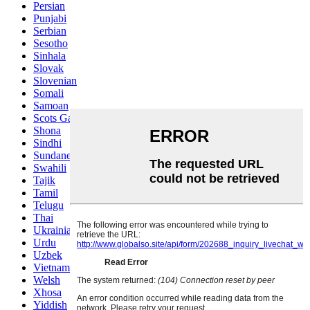
Persian
Punjabi
Serbian
Sesotho
Sinhala
Slovak
Slovenian
Somali
Samoan
Scots Gaelic
Shona
Sindhi
Sundanese
Swahili
Tajik
Tamil
Telugu
Thai
Ukrainian
Urdu
Uzbek
Vietnamese
Welsh
Xhosa
Yiddish