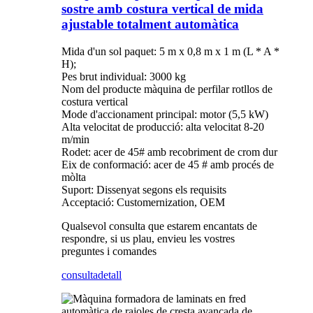
sostre amb costura vertical de mida
ajustable totalment automàtica
Mida d'un sol paquet: 5 m x 0,8 m x 1 m (L * A *
H);
Pes brut individual: 3000 kg
Nom del producte màquina de perfilar rotllos de
costura vertical
Mode d'accionament principal: motor (5,5 kW)
Alta velocitat de producció: alta velocitat 8-20
m/min
Rodet: acer de 45# amb recobriment de crom dur
Eix de conformació: acer de 45 # amb procés de
mòlta
Suport: Dissenyat segons els requisits
Acceptació: Customernization, OEM
Qualsevol consulta que estarem encantats de
respondre, si us plau, envieu les vostres
preguntes i comandes
consulta
detall