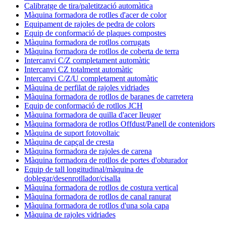
Calibratge de tira/paletització automàtica
Màquina formadora de rotlles d'acer de color
Equipament de rajoles de pedra de colors
Equip de conformació de plaques compostes
Màquina formadora de rotllos corrugats
Màquina formadora de rotllos de coberta de terra
Intercanvi C/Z completament automàtic
Intercanvi CZ totalment automàtic
Intercanvi C/Z/U completament automàtic
Màquina de perfilat de rajoles vidriades
Màquina formadora de rotllos de baranes de carretera
Equip de conformació de rotllos JCH
Màquina formadora de quilla d'acer lleuger
Màquina formadora de rotllos Offdust/Panell de contenidors
Màquina de suport fotovoltaic
Màquina de capçal de cresta
Màquina formadora de rajoles de carena
Màquina formadora de rotllos de portes d'obturador
Equip de tall longitudinal/màquina de
doblegar/desenrotllador/cisalla
Màquina formadora de rotllos de costura vertical
Màquina formadora de rotllos de canal ranurat
Màquina formadora de rotllos d'una sola capa
Màquina de rajoles vidriades