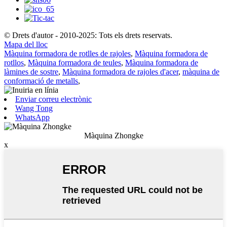
© Drets d'autor - 2010-2025: Tots els drets reservats.
Mapa del lloc
Màquina formadora de rotlles de rajoles
,
Màquina formadora de
rotllos
,
Màquina formadora de teules
,
Màquina formadora de
làmines de sostre
,
Màquina formadora de rajoles d'acer
,
màquina de
conformació de metalls
,
Enviar correu electrònic
Wang Tong
WhatsApp
Màquina Zhongke
x