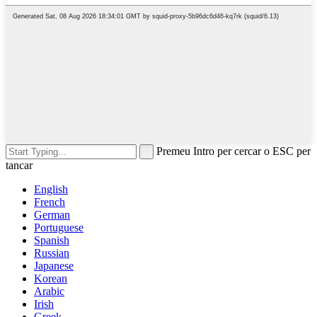
Premeu Intro per cercar o ESC per
tancar
English
French
German
Portuguese
Spanish
Russian
Japanese
Korean
Arabic
Irish
Greek