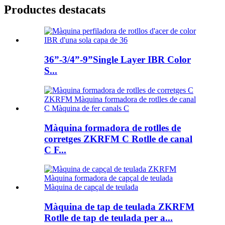
Productes destacats
36”-3/4”-9”Single Layer IBR Color
S...
Màquina formadora de rotlles de
corretges ZKRFM C Rotlle de canal
C F...
Màquina de tap de teulada ZKRFM
Rotlle de tap de teulada per a...