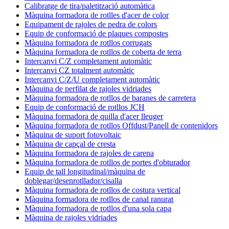
Calibratge de tira/paletització automàtica
Màquina formadora de rotlles d'acer de color
Equipament de rajoles de pedra de colors
Equip de conformació de plaques compostes
Màquina formadora de rotllos corrugats
Màquina formadora de rotllos de coberta de terra
Intercanvi C/Z completament automàtic
Intercanvi CZ totalment automàtic
Intercanvi C/Z/U completament automàtic
Màquina de perfilat de rajoles vidriades
Màquina formadora de rotllos de baranes de carretera
Equip de conformació de rotllos JCH
Màquina formadora de quilla d'acer lleuger
Màquina formadora de rotllos Offdust/Panell de contenidors
Màquina de suport fotovoltaic
Màquina de capçal de cresta
Màquina formadora de rajoles de carena
Màquina formadora de rotllos de portes d'obturador
Equip de tall longitudinal/màquina de
doblegar/desenrotllador/cisalla
Màquina formadora de rotllos de costura vertical
Màquina formadora de rotllos de canal ranurat
Màquina formadora de rotllos d'una sola capa
Màquina de rajoles vidriades