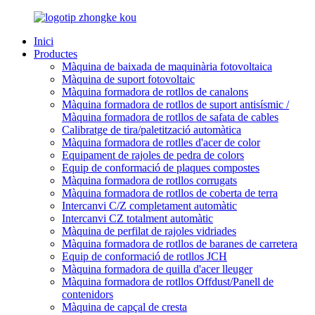
Inici
Productes
Màquina de baixada de maquinària fotovoltaica
Màquina de suport fotovoltaic
Màquina formadora de rotllos de canalons
Màquina formadora de rotllos de suport antisísmic /
Màquina formadora de rotllos de safata de cables
Calibratge de tira/paletització automàtica
Màquina formadora de rotlles d'acer de color
Equipament de rajoles de pedra de colors
Equip de conformació de plaques compostes
Màquina formadora de rotllos corrugats
Màquina formadora de rotllos de coberta de terra
Intercanvi C/Z completament automàtic
Intercanvi CZ totalment automàtic
Màquina de perfilat de rajoles vidriades
Màquina formadora de rotllos de baranes de carretera
Equip de conformació de rotllos JCH
Màquina formadora de quilla d'acer lleuger
Màquina formadora de rotllos Offdust/Panell de
contenidors
Màquina de capçal de cresta