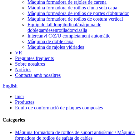
Màquina formadora de rajoles de carena
Màquina formadora de rotllos d'una sola capa
Màquina formadora de rotllos de portes d'obturador
Màquina formadora de rotllos de costura vertical
Equip de tall longitudinal/màquina de
doblegar/desenrotllador/cisalla
Intercanvi C/Z/U completament automàtic
Màquina de doble capa
Màquina de rajoles vidriades
VR
Preguntes freqüents
Sobre nosaltres
Notícies
Contacta amb nosaltres
English
Inici
Productes
Equip de conformació de plaques compostes
Categories
Màquina formadora de rotllos de suport antisísmic / Màquina
formadora de rotllos de safata de cables