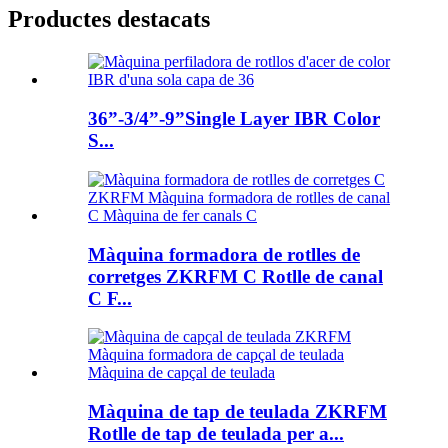
Productes destacats
36”-3/4”-9”Single Layer IBR Color
S...
Màquina formadora de rotlles de
corretges ZKRFM C Rotlle de canal
C F...
Màquina de tap de teulada ZKRFM
Rotlle de tap de teulada per a...