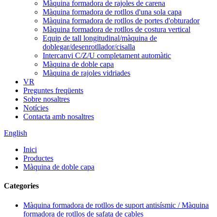
Màquina formadora de rajoles de carena
Màquina formadora de rotllos d'una sola capa
Màquina formadora de rotllos de portes d'obturador
Màquina formadora de rotllos de costura vertical
Equip de tall longitudinal/màquina de
doblegar/desenrotllador/cisalla
Intercanvi C/Z/U completament automàtic
Màquina de doble capa
Màquina de rajoles vidriades
VR
Preguntes freqüents
Sobre nosaltres
Notícies
Contacta amb nosaltres
English
Inici
Productes
Màquina de doble capa
Categories
Màquina formadora de rotllos de suport antisísmic / Màquina
formadora de rotllos de safata de cables