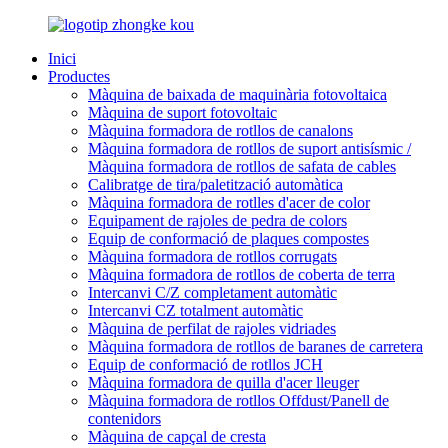
Inici
Productes
Màquina de baixada de maquinària fotovoltaica
Màquina de suport fotovoltaic
Màquina formadora de rotllos de canalons
Màquina formadora de rotllos de suport antisísmic /
Màquina formadora de rotllos de safata de cables
Calibratge de tira/paletització automàtica
Màquina formadora de rotlles d'acer de color
Equipament de rajoles de pedra de colors
Equip de conformació de plaques compostes
Màquina formadora de rotllos corrugats
Màquina formadora de rotllos de coberta de terra
Intercanvi C/Z completament automàtic
Intercanvi CZ totalment automàtic
Màquina de perfilat de rajoles vidriades
Màquina formadora de rotllos de baranes de carretera
Equip de conformació de rotllos JCH
Màquina formadora de quilla d'acer lleuger
Màquina formadora de rotllos Offdust/Panell de
contenidors
Màquina de capçal de cresta