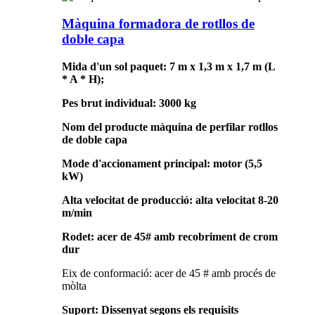
Màquina formadora de rotllos de
doble capa
Mida d'un sol paquet: 7 m x 1,3 m x 1,7 m (L
* A * H);
Pes brut individual: 3000 kg
Nom del producte màquina de perfilar rotllos
de doble capa
Mode d'accionament principal: motor (5,5
kW)
Alta velocitat de producció: alta velocitat 8-20
m/min
Rodet: acer de 45# amb recobriment de crom
dur
Eix de conformació: acer de 45 # amb procés de
mòlta
Suport: Dissenyat segons els requisits