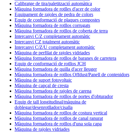
Calibratge de tira/paletització automàtica
Màquina formadora de rotlles d'acer de color
Equipament de rajoles de pedra de colors
Equip de conformació de plaques compostes
Màquina formadora de rotllos corrugats
Màquina formadora de rotllos de coberta de terra
Intercanvi C/Z completament automàtic
Intercanvi CZ totalment automàtic
Intercanvi C/Z/U completament automàtic
Màquina de perfilat de rajoles vidriades
Màquina formadora de rotllos de baranes de carretera
Equip de conformació de rotllos JCH
Màquina formadora de quilla d'acer lleuger
Màquina formadora de rotllos Offdust/Panell de contenidors
Màquina de suport fotovoltaic
Màquina de capçal de cresta
Màquina formadora de rajoles de carena
Màquina formadora de rotllos de portes d'obturador
Equip de tall longitudinal/màquina de
doblegar/desenrotllador/cisalla
Màquina formadora de rotllos de costura vertical
Màquina formadora de rotllos de canal ranurat
Màquina formadora de rotllos d'una sola capa
Màquina de rajoles vidriades