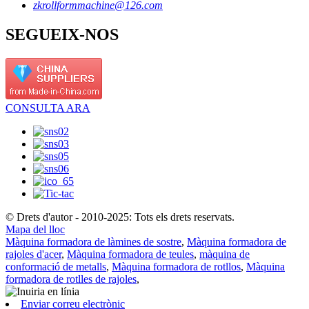
zkrollformmachine@126.com
SEGUEIX-NOS
CONSULTA ARA
© Drets d'autor - 2010-2025: Tots els drets reservats.
Mapa del lloc
Màquina formadora de làmines de sostre
,
Màquina formadora de
rajoles d'acer
,
Màquina formadora de teules
,
màquina de
conformació de metalls
,
Màquina formadora de rotllos
,
Màquina
formadora de rotlles de rajoles
,
Enviar correu electrònic